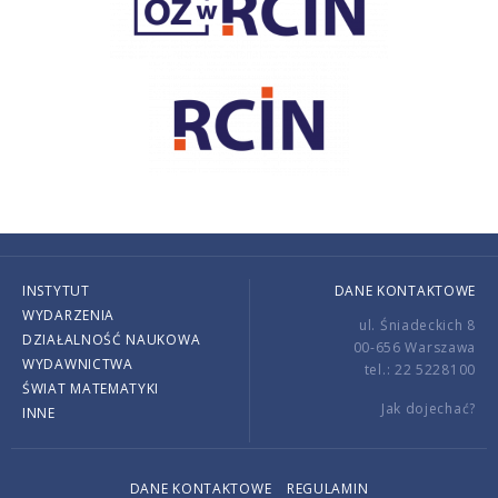
INSTYTUT
DANE KONTAKTOWE
WYDARZENIA
ul. Śniadeckich 8
DZIAŁALNOŚĆ NAUKOWA
00-656 Warszawa
WYDAWNICTWA
tel.: 22 5228100
ŚWIAT MATEMATYKI
Jak dojechać?
INNE
DANE KONTAKTOWE
REGULAMIN