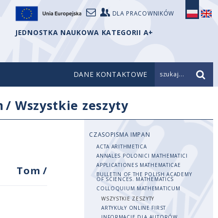
DLA PRACOWNIKÓW
JEDNOSTKA NAUKOWA KATEGORII A+
DANE KONTAKTOWE
szukaj...
m
/
Wszystkie zeszyty
CZASOPISMA IMPAN
ACTA ARITHMETICA
ANNALES POLONICI MATHEMATICI
APPLICATIONES MATHEMATICAE
Tom
/
BULLETIN OF THE POLISH ACADEMY
OF SCIENCES. MATHEMATICS
COLLOQUIUM MATHEMATICUM
WSZYSTKIE ZESZYTY
ARTYKUŁY ONLINE FIRST
INFORMACJE DLA AUTORÓW