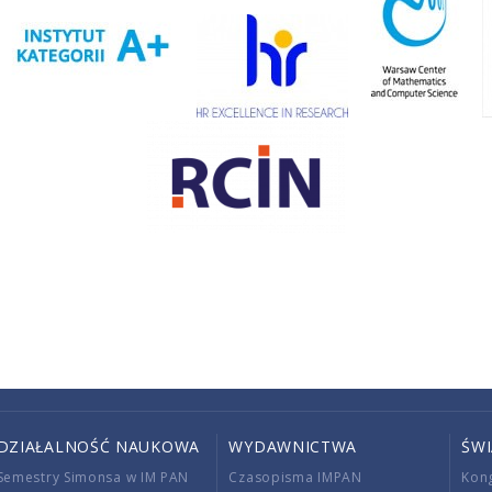
DZIAŁALNOŚĆ NAUKOWA
WYDAWNICTWA
ŚW
Semestry Simonsa w IM PAN
Czasopisma IMPAN
Kon