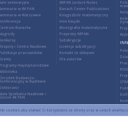
Sale seminaryjne
IMPAN Lecture Notes
Pols
mat
Seminaria w IM PAN
Banach Center Publications
Nota
Seminaria w Warszawie
Księgozbiór matematyczny
Kole
Konferencje
Inne książki
Dyr
Centrum Banacha
Monografie matematyczne
Przy
Nagrody
Preprinty IMPAN
Wybi
Konkursy
Subskrypcje
INN
Zespoły i Centra Naukowe
Licencja subskrypcji
Poko
Publikacje pracowników
Kontakt ze sklepem
Dzi
Granty
Dla autorów
Pra
Programy międzynarodowe
RO
Biblioteka
Prze
Ośrodek Badawczo-
Konferencyjny w Będlewie
STR
Doktoranci
Poli
Małe Spotkania Naukowe i
Dof
Goście IM PAN
Komi
Info
ki cookies aby ułatwić Ci korzystanie ze strony oraz w celach analityc
Wno