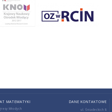
IAT MATEMATYKI
DANE KONTAKTOWE
gresy Młodych
ul. Śniadeckich 8