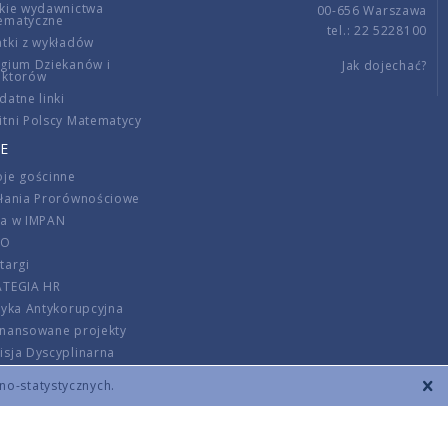
kie wydawnictwa
00-656 Warszawa
ematyczne
tel.: 22 5228100
tki z wykładów
gium Dziekanów i
Jak dojechać?
ektorów
datne linki
tni Polscy Matematycy
E
je gościnne
ałania Prorównościowe
ca w IMPAN
DO
targi
ATEGIA HR
tyka Antykorupcyjna
inansowane projekty
sja Dyscyplinarna
rmator
zno-statystycznych.
szenie opłat