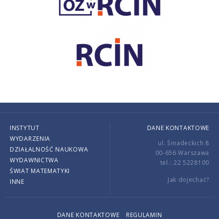
INSTYTUT
DANE KONTAKTOWE
WYDARZENIA
ul. Śniadeckich 8
DZIAŁALNOŚĆ NAUKOWA
00-656 Warszawa
WYDAWNICTWA
tel.: 22 5228100
ŚWIAT MATEMATYKI
Jak dojechać?
INNE
DANE KONTAKTOWE
REGULAMIN