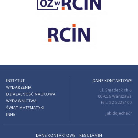
INSTYTUT
DANE KONTAKTOWE
WYDARZENIA
ul. Śniadeckich 8
DZIAŁALNOŚĆ NAUKOWA
00-656 Warszawa
WYDAWNICTWA
tel.: 22 5228100
ŚWIAT MATEMATYKI
Jak dojechać?
INNE
DANE KONTAKTOWE
REGULAMIN