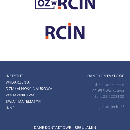
INSTYTUT
DANE KONTAKTOWE
WYDARZENIA
ul. Śniadeckich 8
DZIAŁALNOŚĆ NAUKOWA
00-656 Warszawa
WYDAWNICTWA
tel.: 22 5228100
ŚWIAT MATEMATYKI
Jak dojechać?
INNE
DANE KONTAKTOWE
REGULAMIN