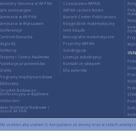
Semestry Simonsa w IM PAN
Czasopisma IMPAN
Kon
Sale seminaryjne
IMPAN Lecture Notes
Pols
mat
Seminaria w IM PAN
Banach Center Publications
Nota
Seminaria w Warszawie
Księgozbiór matematyczny
Kole
Konferencje
Inne książki
Dyr
Centrum Banacha
Monografie matematyczne
Przy
Nagrody
Preprinty IMPAN
Wybi
Konkursy
Subskrypcje
INN
Zespoły i Centra Naukowe
Licencja subskrypcji
Poko
Publikacje pracowników
Kontakt ze sklepem
Dzi
Granty
Dla autorów
Pra
Programy międzynarodowe
RO
Biblioteka
Prze
Ośrodek Badawczo-
Konferencyjny w Będlewie
STR
Doktoranci
Poli
Małe Spotkania Naukowe i
Dof
Goście IM PAN
Komi
Info
ki cookies aby ułatwić Ci korzystanie ze strony oraz w celach analityc
Wno