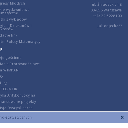
gresy Młodych
ul. Śniadeckich 8
kie wydawnictwa
00-656 Warszawa
ematyczne
tel.: 22 5228100
tki z wykładów
gium Dziekanów i
Jak dojechać?
ektorów
datne linki
tni Polscy Matematycy
E
je gościnne
ałania Prorównościowe
ca w IMPAN
DO
targi
ATEGIA HR
tyka Antykorupcyjna
inansowane projekty
sja Dyscyplinarna
rmator
zno-statystycznych.
szenie opłat