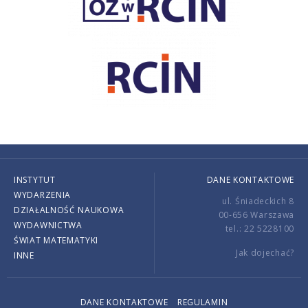
INSTYTUT
DANE KONTAKTOWE
WYDARZENIA
ul. Śniadeckich 8
DZIAŁALNOŚĆ NAUKOWA
00-656 Warszawa
WYDAWNICTWA
tel.: 22 5228100
ŚWIAT MATEMATYKI
Jak dojechać?
INNE
DANE KONTAKTOWE
REGULAMIN