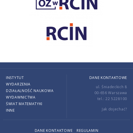
INSTYTUT
DANE KONTAKTOWE
WYDARZENIA
ul. Śniadeckich 8
DZIAŁALNOŚĆ NAUKOWA
00-656 Warszawa
WYDAWNICTWA
tel.: 22 5228100
ŚWIAT MATEMATYKI
Jak dojechać?
INNE
DANE KONTAKTOWE
REGULAMIN