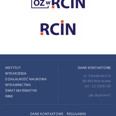
INSTYTUT
DANE KONTAKTOWE
WYDARZENIA
ul. Śniadeckich 8
DZIAŁALNOŚĆ NAUKOWA
00-656 Warszawa
WYDAWNICTWA
tel.: 22 5228100
ŚWIAT MATEMATYKI
Jak dojechać?
INNE
DANE KONTAKTOWE
REGULAMIN