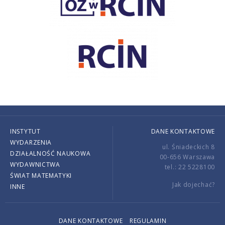
INSTYTUT
DANE KONTAKTOWE
WYDARZENIA
ul. Śniadeckich 8
DZIAŁALNOŚĆ NAUKOWA
00-656 Warszawa
WYDAWNICTWA
tel.: 22 5228100
ŚWIAT MATEMATYKI
Jak dojechać?
INNE
DANE KONTAKTOWE
REGULAMIN