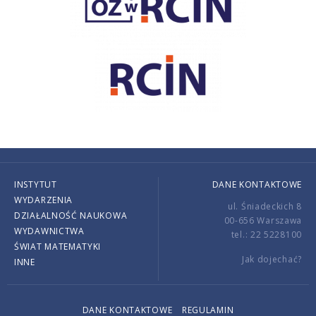
INSTYTUT
DANE KONTAKTOWE
WYDARZENIA
ul. Śniadeckich 8
DZIAŁALNOŚĆ NAUKOWA
00-656 Warszawa
WYDAWNICTWA
tel.: 22 5228100
ŚWIAT MATEMATYKI
Jak dojechać?
INNE
DANE KONTAKTOWE
REGULAMIN