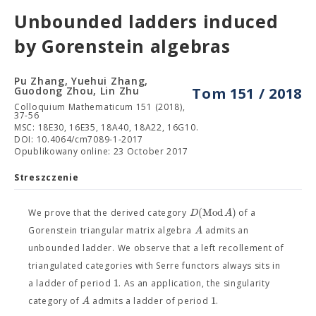
Unbounded ladders induced
by Gorenstein algebras
Pu Zhang, Yuehui Zhang,
Guodong Zhou, Lin Zhu
Tom 151 / 2018
Colloquium Mathematicum 151 (2018),
37-56
MSC: 18E30, 16E35, 18A40, 18A22, 16G10.
DOI: 10.4064/cm7089-1-2017
Opublikowany online: 23 October 2017
Streszczenie
(
Mod
)
D
A
We prove that the derived category
of a
A
Gorenstein triangular matrix algebra
admits an
unbounded ladder. We observe that a left recollement of
triangulated categories with Serre functors always sits in
1
a ladder of period
. As an application, the singularity
1
A
category of
admits a ladder of period
.