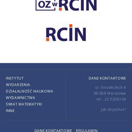
INSTYTUT
DANE KONTAKTOWE
WYDARZENIA
ul. Śniadeckich 8
DZIAŁALNOŚĆ NAUKOWA
00-656 Warszawa
WYDAWNICTWA
tel.: 22 5228100
ŚWIAT MATEMATYKI
Jak dojechać?
INNE
DANE KONTAKTOWE
REGULAMIN