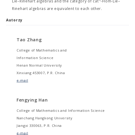
Lie–Rinehart algebras and the category of cat
-Hom-Lie–
Rinehart algebras are equivalent to each other.
Autorzy
Tao Zhang
College of Mathematics and
Information Science
Henan Normal University
Xinxiang 453007, P.R. China
e-mail
Fengying Han
College of Mathematics and Information Science
Nanchang Hangkong University
Jiangxi 330063, P.R. China
e-mail