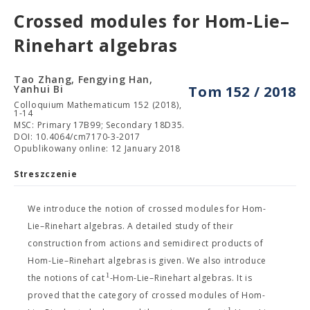
Crossed modules for Hom-Lie–
Rinehart algebras
Tao Zhang, Fengying Han,
Yanhui Bi
Tom 152 / 2018
Colloquium Mathematicum 152 (2018),
1-14
MSC: Primary 17B99; Secondary 18D35.
DOI: 10.4064/cm7170-3-2017
Opublikowany online: 12 January 2018
Streszczenie
We introduce the notion of crossed modules for Hom-
Lie–Rinehart algebras. A detailed study of their
construction from actions and semidirect products of
Hom-Lie–Rinehart algebras is given. We also introduce
1
the notions of cat
-Hom-Lie–Rinehart algebras. It is
proved that the category of crossed modules of Hom-
1