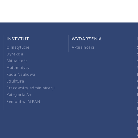
INSTYTUT
WYDARZENIA
O Instytucie
Aktualności
Dyrekcja
Aktualności
Matematycy
Rada Naukowa
Struktura
Pracownicy administracji
Kategoria A+
Remont w IM PAN