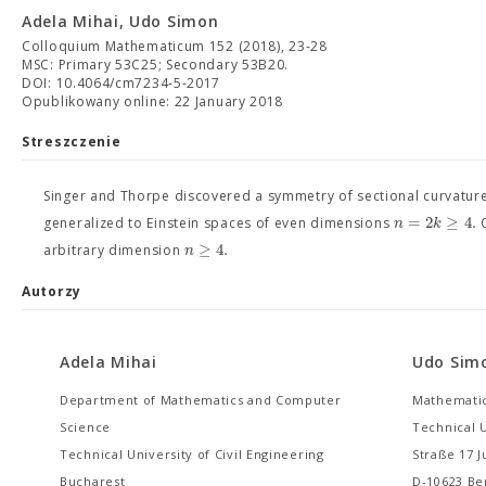
Adela Mihai, Udo Simon
Colloquium Mathematicum 152 (2018), 23-28
MSC: Primary 53C25; Secondary 53B20.
DOI: 10.4064/cm7234-5-2017
Opublikowany online: 22 January 2018
Streszczenie
Singer and Thorpe discovered a symmetry of sectional curvatures
=
2
≥
4.
n
k
generalized to Einstein spaces of even dimensions
O
≥
4.
n
arbitrary dimension
Autorzy
Adela Mihai
Udo Sim
Department of Mathematics and Computer
Mathematic
Science
Technical U
Technical University of Civil Engineering
Straße 17 J
Bucharest
D-10623 Be