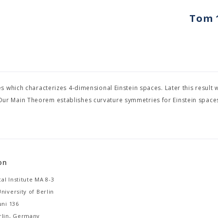
Tom 1
 which characterizes 4-dimensional Einstein spaces. Later this result 
ur Main Theorem establishes curvature symmetries for Einstein space
on
al Institute MA 8-3
niversity of Berlin
uni 136
rlin, Germany