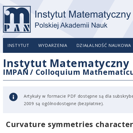
INSTYTUT
WYDARZENIA
DZIAŁALNOŚĆ NAUKOWA
Instytut Matematyczny 
IMPAN
/
Colloquium Mathemati
Artykuły w formacie PDF dostępne są dla subskryben
2009 są ogólnodostępne (bezpłatnie).
Curvature symmetries characteri