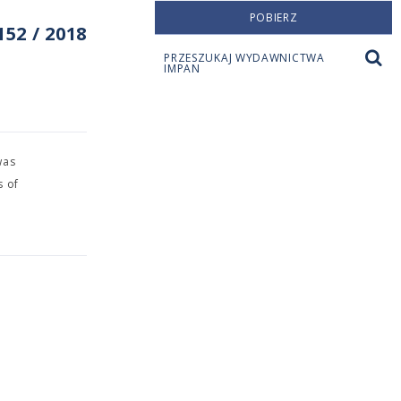
POBIERZ
52 / 2018
PRZESZUKAJ WYDAWNICTWA
IMPAN
was
s of