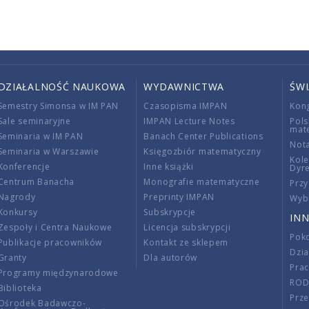
DZIAŁALNOŚĆ NAUKOWA
WYDAWNICTWA
ŚW
Semestry Simonsa w IM PAN
Czasopisma IMPAN
Kon
Sale seminaryjne
IMPAN Lecture Notes
Pols
mat
Seminaria w IM PAN
Banach Center Publications
Nota
Seminaria w Warszawie
Księgozbiór matematyczny
Kole
Konferencje
Inne książki
Dyr
Centrum Banacha
Monografie matematyczne
Przy
Nagrody
Preprinty IMPAN
Wybi
Konkursy
Subskrypcje
INN
Zespoły i Centra Naukowe
Licencja subskrypcji
Poko
Publikacje pracowników
Kontakt ze sklepem
Dzi
Granty
Dla autorów
Pra
Programy międzynarodowe
RO
Biblioteka
Prze
Ośrodek Badawczo-