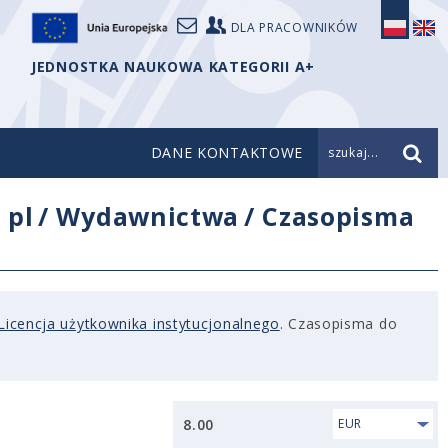
DLA PRACOWNIKÓW
JEDNOSTKA NAUKOWA KATEGORII A+
DANE KONTAKTOWE
szukaj...
/
pl
/
Wydawnictwa
/
Czasopisma
Licencja użytkownika instytucjonalnego
. Czasopisma do
8.00
EUR