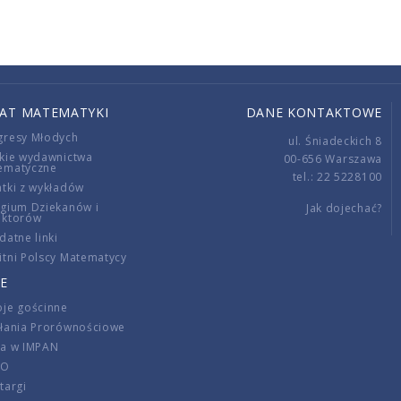
IAT MATEMATYKI
DANE KONTAKTOWE
gresy Młodych
ul. Śniadeckich 8
kie wydawnictwa
00-656 Warszawa
ematyczne
tel.: 22 5228100
tki z wykładów
gium Dziekanów i
Jak dojechać?
ektorów
datne linki
tni Polscy Matematycy
E
je gościnne
ałania Prorównościowe
ca w IMPAN
DO
targi