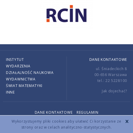
INSTYTUT
DANE KONTAKTOWE
WYDARZENIA
ul. Śniadeckich 8
DZIAŁALNOŚĆ NAUKOWA
00-656 Warszawa
WYDAWNICTWA
tel.: 22 5228100
ŚWIAT MATEMATYKI
Jak dojechać?
INNE
DANE KONTAKTOWE
REGULAMIN
Copyright © 2026 by IMPAN. All rights reserved.
Wykorzystujemy pliki cookies aby ułatwić Ci korzystanie ze
strony oraz w celach analityczno-statystycznych.