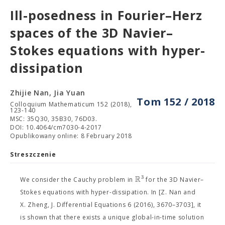
Ill-posedness in Fourier–Herz
spaces of the 3D Navier–
Stokes equations with hyper-
dissipation
Zhijie Nan, Jia Yuan
Tom 152 / 2018
Colloquium Mathematicum 152 (2018),
123-140
MSC: 35Q30, 35B30, 76D03.
DOI: 10.4064/cm7030-4-2017
Opublikowany online: 8 February 2018
Streszczenie
R
3
We consider the Cauchy problem in
for the 3D Navier–
Stokes equations with hyper-dissipation. In [Z. Nan and
X. Zheng, J. Differential Equations 6 (2016), 3670–3703], it
is shown that there exists a unique global-in-time solution