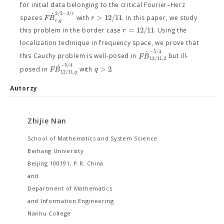
for initial data belonging to the critical Fourier–Herz
3
/
2
−
3
/
˙
r
>
12
/
11
F
B
r
spaces
with
. In this paper, we study
,
r
q
=
12
/
11
r
this problem in the border case
. Using the
localization technique in frequency space, we prove that
−
5
/
4
˙
F
B
this Cauchy problem is well-posed in
but ill-
12
/
11
,
2
−
5
/
4
˙
>
2
F
B
q
posed in
with
.
12
/
11
,
q
Autorzy
Zhijie Nan
School of Mathematics and System Science
Beihang University
Beijing 100191, P.R. China
and
Department of Mathematics
and Information Engineering
Nanhu College