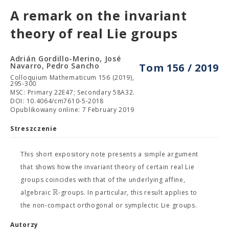
A remark on the invariant
theory of real Lie groups
Adrián Gordillo-Merino, José
Navarro, Pedro Sancho
Tom 156 / 2019
Colloquium Mathematicum 156 (2019),
295-300
MSC: Primary 22E47; Secondary 58A32.
DOI: 10.4064/cm7610-5-2018
Opublikowany online: 7 February 2019
Streszczenie
This short expository note presents a simple argument
that shows how the invariant theory of certain real Lie
groups coincides with that of the underlying affine,
R
algebraic
-groups. In particular, this result applies to
the non-compact orthogonal or symplectic Lie groups.
Autorzy