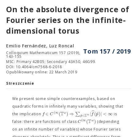
On the absolute divergence of
Fourier series on the infinite-
dimensional torus
Emilio Fernández, Luz Roncal
Tom 157 / 2019
Colloquium Mathematicum 157 (2019),
143-155
MSC: Primary 42B05; Secondary 43A50, 46G99.
DOI: 10.4064/cm7568-6-2018
Opublikowany online: 22 March 2019
Streszczenie
We present some simple counterexamples, based on
quadratic forms in infinitely many variables, showing that
ˆ
T
(
∞
ˉ
∈
(
)
⇒
∑
|
(
)
|
<
∞
ω
f
C
f
p
the implication
is
ˉ
∞
Z
∈
p
T
(
∞
(
)
ω
C
false: there are functions of class
(depending
on an infinite number of variables) whose Fourier series
diverges absolutely. This is a significant difference from