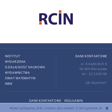
INSTYTUT
DANE KONTAKTOWE
WYDARZENIA
ul. Śniadeckich 8
DZIAŁALNOŚĆ NAUKOWA
00-656 Warszawa
WYDAWNICTWA
tel.: 22 5228100
ŚWIAT MATEMATYKI
Jak dojechać?
INNE
DANE KONTAKTOWE
REGULAMIN
Copyright © 2026 by IMPAN. All rights reserved.
Wykorzystujemy pliki cookies aby ułatwić Ci korzystanie ze