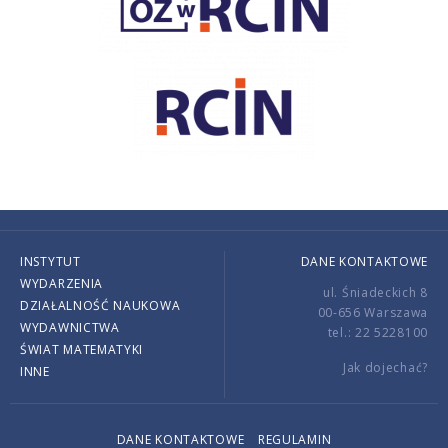
INSTYTUT
DANE KONTAKTOWE
WYDARZENIA
ul. Śniadeckich 8
DZIAŁALNOŚĆ NAUKOWA
00-656 Warszawa
WYDAWNICTWA
tel.: 22 5228100
ŚWIAT MATEMATYKI
Jak dojechać?
INNE
DANE KONTAKTOWE
REGULAMIN