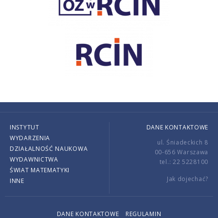
INSTYTUT
DANE KONTAKTOWE
WYDARZENIA
ul. Śniadeckich 8
DZIAŁALNOŚĆ NAUKOWA
00-656 Warszawa
WYDAWNICTWA
tel.: 22 5228100
ŚWIAT MATEMATYKI
Jak dojechać?
INNE
DANE KONTAKTOWE
REGULAMIN