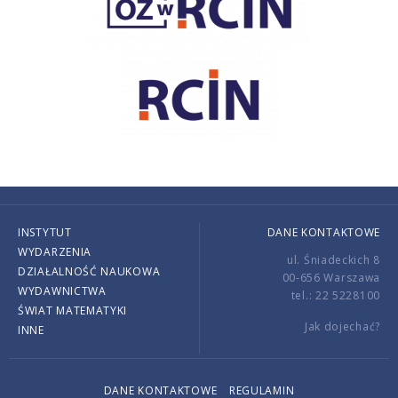
INSTYTUT
DANE KONTAKTOWE
WYDARZENIA
ul. Śniadeckich 8
DZIAŁALNOŚĆ NAUKOWA
00-656 Warszawa
WYDAWNICTWA
tel.: 22 5228100
ŚWIAT MATEMATYKI
Jak dojechać?
INNE
DANE KONTAKTOWE
REGULAMIN