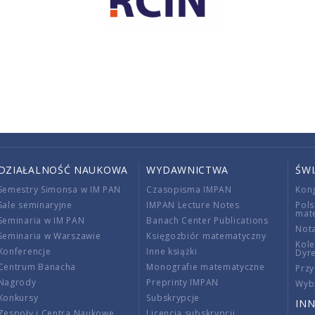
DZIAŁALNOŚĆ NAUKOWA
WYDAWNICTWA
ŚW
Semestry Simonsa w IM PAN
Czasopisma IMPAN
Kon
Sale seminaryjne
IMPAN Lecture Notes
Pols
mat
Seminaria w IM PAN
Banach Center Publications
Nota
Seminaria w Warszawie
Księgozbiór matematyczny
Kole
Konferencje
Inne książki
Dyr
Centrum Banacha
Monografie matematyczne
Przy
Nagrody
Preprinty IMPAN
Wybi
Konkursy
Subskrypcje
INN
Zespoły i Centra Naukowe
Licencja subskrypcji