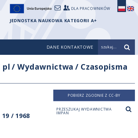
DLA PRACOWNIKÓW
JEDNOSTKA NAUKOWA KATEGORII A+
DANE KONTAKTOWE
szukaj...
/
pl
/
Wydawnictwa
/
Czasopisma
POBIERZ ZGODNIE Z CC-BY
PRZESZUKAJ WYDAWNICTWA
IMPAN
19 / 1968