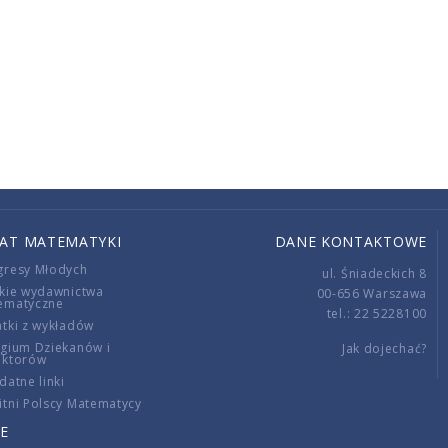
IAT MATEMATYKI
DANE KONTAKTOWE
gresy Młodych
ul. Śniadeckich 8
kie wydawnictwa
00-656 Warszawa
ematyczne
tel.: 22 5228100
tki z wykładów
gium Dziekanów i
Jak dojechać?
ektorów
datne linki
tni Polscy Matematycy
E