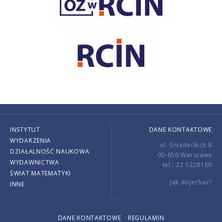
INSTYTUT
DANE KONTAKTOWE
WYDARZENIA
ul. Śniadeckich 8
DZIAŁALNOŚĆ NAUKOWA
00-656 Warszawa
WYDAWNICTWA
tel.: 22 5228100
ŚWIAT MATEMATYKI
Jak dojechać?
INNE
DANE KONTAKTOWE
REGULAMIN