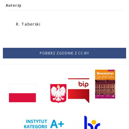
Autorzy
R. Taberski
POBIERZ ZGODNIE Z CC-BY