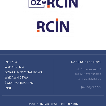
INSTYTUT
DANE KONTAKTOWE
WYDARZENIA
ul. Śniadeckich 8
DZIAŁALNOŚĆ NAUKOWA
00-656 Warszawa
WYDAWNICTWA
tel.: 22 5228100
ŚWIAT MATEMATYKI
Jak dojechać?
INNE
DANE KONTAKTOWE
REGULAMIN