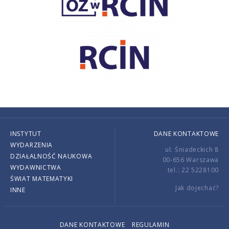
INSTYTUT
DANE KONTAKTOWE
WYDARZENIA
ul. Śniadeckich 8
DZIAŁALNOŚĆ NAUKOWA
00-656 Warszawa
WYDAWNICTWA
tel.: 22 5228100
ŚWIAT MATEMATYKI
Jak dojechać?
INNE
DANE KONTAKTOWE
REGULAMIN