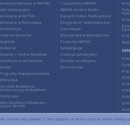
Semestry Simonsa w IM PAN
Czasopisma IMPAN
Kon
Sale seminaryjne
IMPAN Lecture Notes
Pols
mat
Seminaria w IM PAN
Banach Center Publications
Nota
Seminaria w Warszawie
Księgozbiór matematyczny
Kole
Konferencje
Inne książki
Dyr
Centrum Banacha
Monografie matematyczne
Przy
Nagrody
Preprinty IMPAN
Wybi
Konkursy
Subskrypcje
INN
Zespoły i Centra Naukowe
Licencja subskrypcji
Poko
Publikacje pracowników
Kontakt ze sklepem
Dzi
Granty
Dla autorów
Pra
Programy międzynarodowe
RO
Biblioteka
Prze
Ośrodek Badawczo-
Konferencyjny w Będlewie
STR
Doktoranci
Poli
Małe Spotkania Naukowe i
Dof
Goście IM PAN
Komi
Info
ki cookies aby ułatwić Ci korzystanie ze strony oraz w celach analityc
Wno