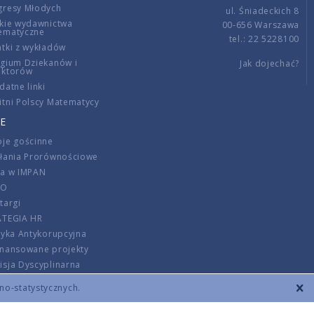
gresy Młodych
ul. Śniadeckich 8
kie wydawnictwa
00-656 Warszawa
ematyczne
tel.: 22 5228100
tki z wykładów
gium Dziekanów i
Jak dojechać?
ektorów
datne linki
tni Polscy Matematycy
E
je gościnne
ałania Prorównościowe
ca w IMPAN
DO
targi
ATEGIA HR
tyka Antykorupcyjna
inansowane projekty
sja Dyscyplinarna
rmator
zno-statystycznych.
szenie opłat