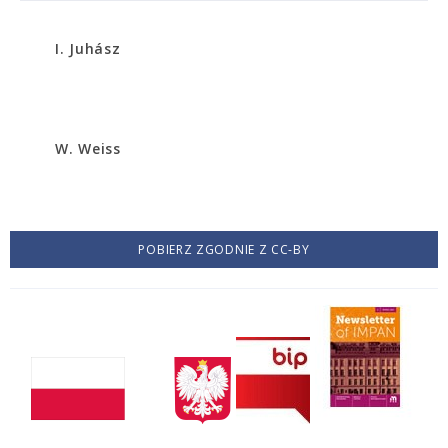
I. Juhász
W. Weiss
POBIERZ ZGODNIE Z CC-BY