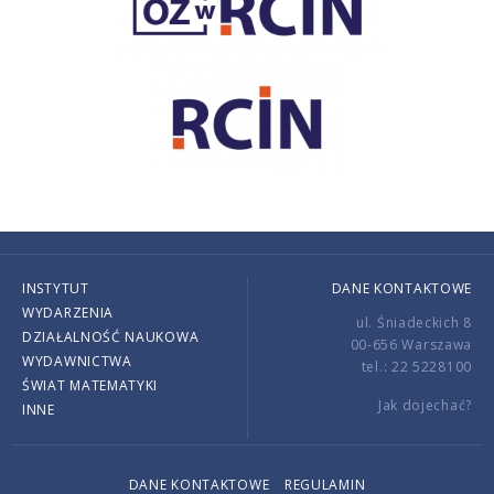
INSTYTUT
DANE KONTAKTOWE
WYDARZENIA
ul. Śniadeckich 8
DZIAŁALNOŚĆ NAUKOWA
00-656 Warszawa
WYDAWNICTWA
tel.: 22 5228100
ŚWIAT MATEMATYKI
Jak dojechać?
INNE
DANE KONTAKTOWE
REGULAMIN