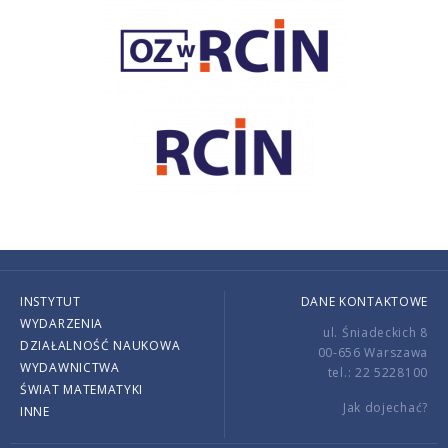
INSTYTUT
DANE KONTAKTOWE
WYDARZENIA
ul. Śniadeckich 8
DZIAŁALNOŚĆ NAUKOWA
00-656 Warszawa
WYDAWNICTWA
tel.: 22 5228100
ŚWIAT MATEMATYKI
Jak dojechać?
INNE