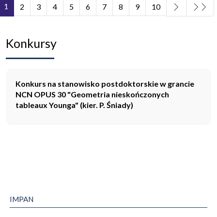
1
2
3
4
5
6
7
8
9
10
Strona 1 z 11
Konkursy
Konkurs na stanowisko postdoktorskie w grancie
NCN OPUS 30 "Geometria nieskończonych
tableaux Younga" (kier. P. Śniady)
IMPAN