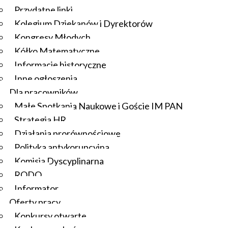
Przydatne linki
Kolegium Dziekanów i Dyrektorów
Kongresy Młodych
Kółko Matematyczne
Informacje historyczne
Inne ogłoszenia
Dla pracowników
Małe Spotkania Naukowe i Goście IM PAN
Strategia HR
Działania prorównościowe
Polityka antykorupcyjna
Komisja Dyscyplinarna
RODO
Informator
Oferty pracy
Konkursy otwarte