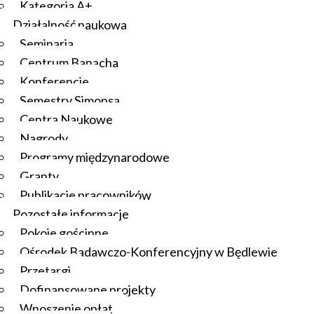
Kategoria A+
Działalność naukowa
Seminaria
Centrum Banacha
Konferencje
Semestry Simonsa
Centra Naukowe
Nagrody
Programy międzynarodowe
Granty
Publikacje pracowników
Pozostałe informacje
Pokoje gościnne
Ośrodek Badawczo-Konferencyjny w Będlewie
Przetargi
Dofinansowane projekty
Wnoszenie opłat