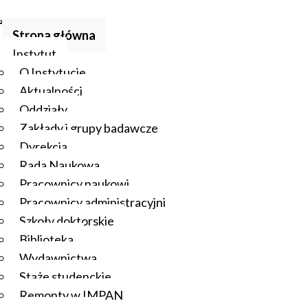
Strona główna
Instytut
O Instytucie
Aktualności
Oddziały
Zakłady i grupy badawcze
Dyrekcja
Rada Naukowa
Pracownicy naukowi
Pracownicy administracyjni
Szkoły doktorskie
Biblioteka
Wydawnictwa
Staże studenckie
Remonty w IMPAN