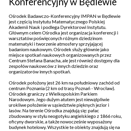
Konferencyjny w Będlewie
Ośrodek Badawczo-Konferencyjny IMPAN w Będlewie
jest częścią Instytutu Matematycznego Polskiej
Akademii Nauk i podlega Dyrektorowi Instytutu.
Głównym celem Ośrodka jest organizacja konferencji i
warsztatów poświęconych różnym dziedzinom
matematyki i tworzenie atmosfery sprzyjającej
badaniom naukowym. Ośrodek służy głównie jako
miejsce spotkań naukowych organizowanych przez
Centrum Stefana Banacha, ale jest również dostępny dla
zespołów naukowców z innych dziedzin oraz
organizatorów innych spotkań.
Ośrodek położony jest 26 km na południowy zachód od
centrum Poznania (2 km od trasy Poznań - Wrocław).
Ośrodek graniczy z Wielkopolskim Parkiem
Narodowym. Jego dużym atutem jest niewątpliwie
urokliwe położenie w sąsiedztwie pięknych jezior i
lasów. Na terenie Ośrodka znajdują się: pałac
zbudowany w stylu neogotyku angielskiego z 1866 roku,
oficyny dworskie, a także nowocześnie wyposażony
budynek hotelowy. Wszystkie te obiekty znajdują się na