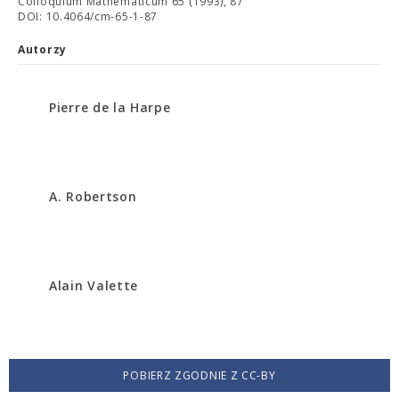
Colloquium Mathematicum 65 (1993), 87
DOI: 10.4064/cm-65-1-87
Autorzy
Pierre de la Harpe
A. Robertson
Alain Valette
POBIERZ ZGODNIE Z CC-BY