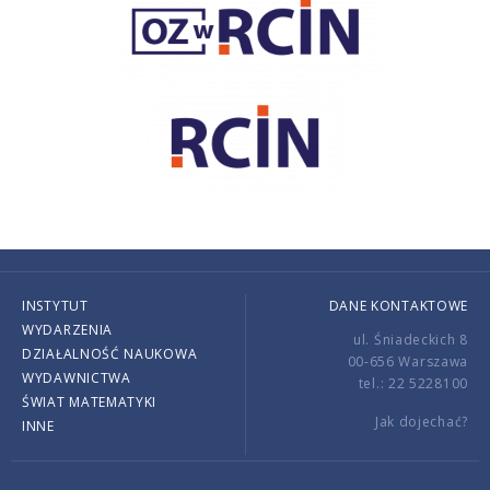
INSTYTUT
DANE KONTAKTOWE
WYDARZENIA
ul. Śniadeckich 8
DZIAŁALNOŚĆ NAUKOWA
00-656 Warszawa
WYDAWNICTWA
tel.: 22 5228100
ŚWIAT MATEMATYKI
Jak dojechać?
INNE