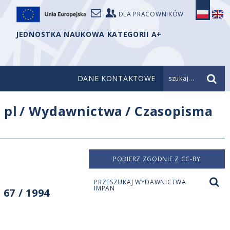
DLA PRACOWNIKÓW
JEDNOSTKA NAUKOWA KATEGORII A+
DANE KONTAKTOWE
szukaj...
/
pl
/
Wydawnictwa
/
Czasopisma
POBIERZ ZGODNIE Z CC-BY
PRZESZUKAJ WYDAWNICTWA
IMPAN
67 / 1994