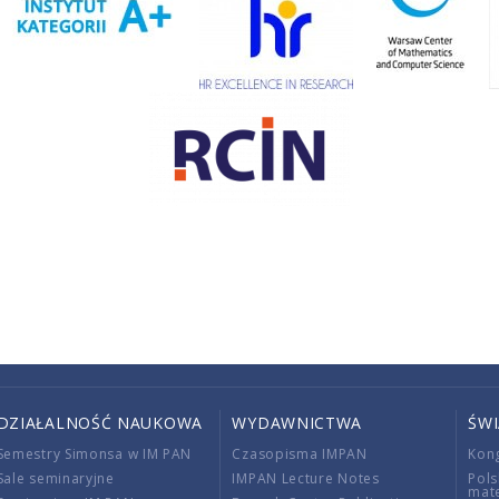
DZIAŁALNOŚĆ NAUKOWA
WYDAWNICTWA
ŚW
Semestry Simonsa w IM PAN
Czasopisma IMPAN
Kon
Sale seminaryjne
IMPAN Lecture Notes
Pols
mat