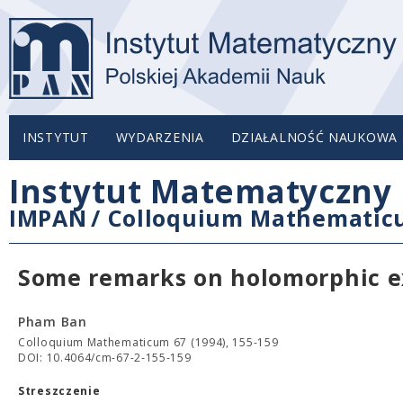
INSTYTUT
WYDARZENIA
DZIAŁALNOŚĆ NAUKOWA
Instytut Matematyczny 
IMPAN
/
Colloquium Mathemati
Some remarks on holomorphic ex
Pham Ban
Colloquium Mathematicum 67 (1994), 155-159
DOI: 10.4064/cm-67-2-155-159
Streszczenie