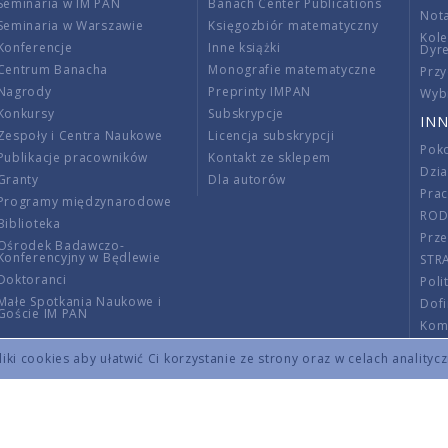
Seminaria w IM PAN
Banach Center Publications
Nota
Seminaria w Warszawie
Księgozbiór matematyczny
Kole
Konferencje
Inne książki
Dyr
Centrum Banacha
Monografie matematyczne
Przy
Nagrody
Preprinty IMPAN
Wybi
Konkursy
Subskrypcje
INN
Zespoły i Centra Naukowe
Licencja subskrypcji
Poko
Publikacje pracowników
Kontakt ze sklepem
Dzi
Granty
Dla autorów
Pra
Programy międzynarodowe
RO
Biblioteka
Prze
Ośrodek Badawczo-
Konferencyjny w Będlewie
STR
Doktoranci
Poli
Małe Spotkania Naukowe i
Dof
Goście IM PAN
Komi
Info
ki cookies aby ułatwić Ci korzystanie ze strony oraz w celach analityc
Wno