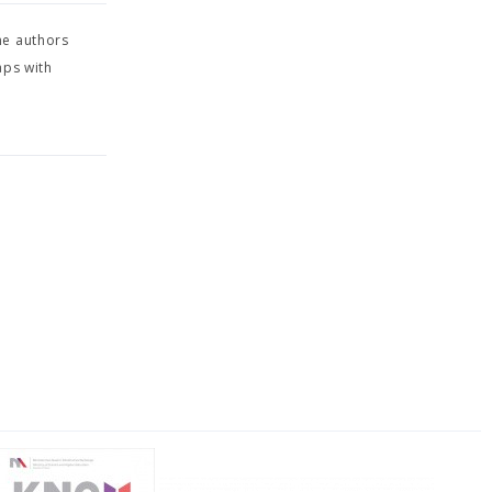
me authors
aps with