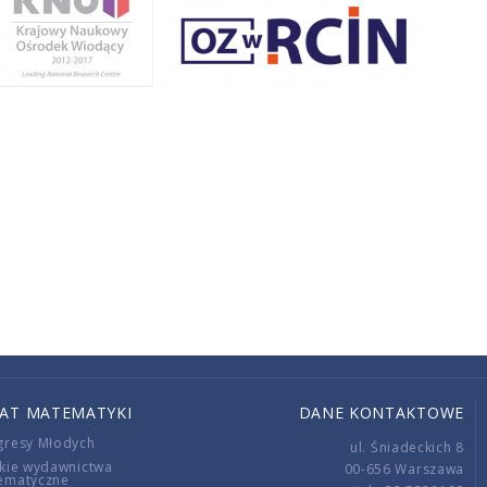
IAT MATEMATYKI
DANE KONTAKTOWE
gresy Młodych
ul. Śniadeckich 8
kie wydawnictwa
00-656 Warszawa
ematyczne