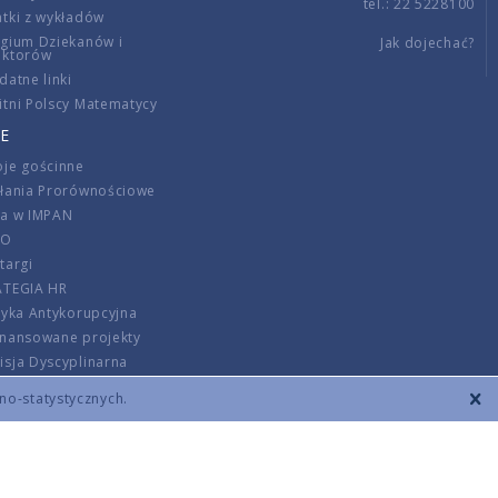
tel.: 22 5228100
tki z wykładów
gium Dziekanów i
Jak dojechać?
ektorów
datne linki
tni Polscy Matematycy
E
je gościnne
ałania Prorównościowe
ca w IMPAN
DO
targi
ATEGIA HR
tyka Antykorupcyjna
inansowane projekty
sja Dyscyplinarna
rmator
zno-statystycznych.
szenie opłat
DANE KONTAKTOWE
REGULAMIN