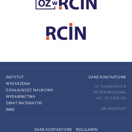
INSTYTUT
DANE KONTAKTOWE
WYDARZENIA
ul. Śniadeckich 8
DZIAŁALNOŚĆ NAUKOWA
00-656 Warszawa
WYDAWNICTWA
tel.: 22 5228100
ŚWIAT MATEMATYKI
Jak dojechać?
INNE
DANE KONTAKTOWE
REGULAMIN