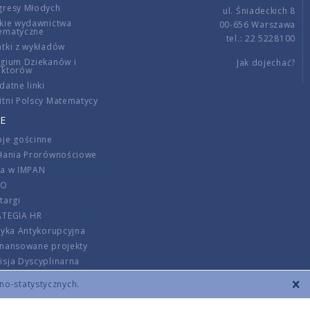
gresy Młodych
ul. Śniadeckich 8
kie wydawnictwa
00-656 Warszawa
ematyczne
tel.: 22 5228100
tki z wykładów
gium Dziekanów i
Jak dojechać?
ektorów
datne linki
tni Polscy Matematycy
E
je gościnne
ałania Prorównościowe
ca w IMPAN
DO
targi
ATEGIA HR
tyka Antykorupcyjna
inansowane projekty
sja Dyscyplinarna
rmator
zno-statystycznych.
szenie opłat