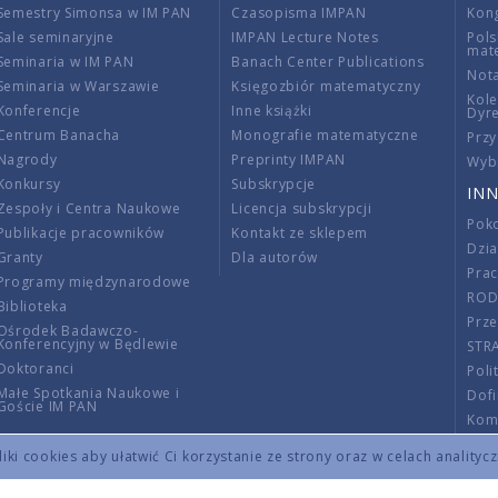
Semestry Simonsa w IM PAN
Czasopisma IMPAN
Kon
Sale seminaryjne
IMPAN Lecture Notes
Pols
mat
Seminaria w IM PAN
Banach Center Publications
Nota
Seminaria w Warszawie
Księgozbiór matematyczny
Kole
Konferencje
Inne książki
Dyr
Centrum Banacha
Monografie matematyczne
Przy
Nagrody
Preprinty IMPAN
Wybi
Konkursy
Subskrypcje
INN
Zespoły i Centra Naukowe
Licencja subskrypcji
Poko
Publikacje pracowników
Kontakt ze sklepem
Dzi
Granty
Dla autorów
Pra
Programy międzynarodowe
RO
Biblioteka
Prze
Ośrodek Badawczo-
Konferencyjny w Będlewie
STR
Doktoranci
Poli
Małe Spotkania Naukowe i
Dof
Goście IM PAN
Komi
Info
ki cookies aby ułatwić Ci korzystanie ze strony oraz w celach analityc
Wno