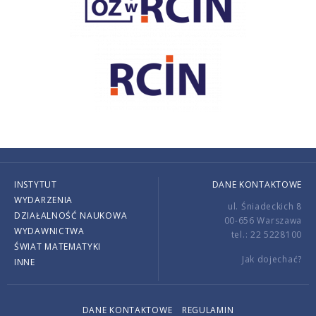
INSTYTUT
DANE KONTAKTOWE
WYDARZENIA
ul. Śniadeckich 8
DZIAŁALNOŚĆ NAUKOWA
00-656 Warszawa
WYDAWNICTWA
tel.: 22 5228100
ŚWIAT MATEMATYKI
Jak dojechać?
INNE
DANE KONTAKTOWE
REGULAMIN