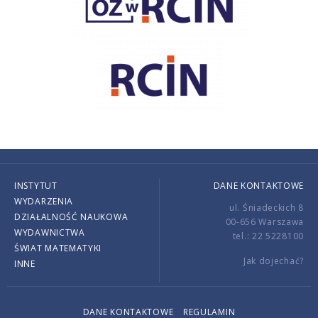
INSTYTUT
DANE KONTAKTOWE
WYDARZENIA
ul. Śniadeckich 8
DZIAŁALNOŚĆ NAUKOWA
00-656 Warszawa
WYDAWNICTWA
tel.: 22 5228100
ŚWIAT MATEMATYKI
Jak dojechać?
INNE
DANE KONTAKTOWE
REGULAMIN