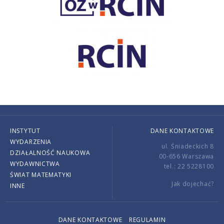
INSTYTUT
DANE KONTAKTOWE
WYDARZENIA
ul. Śniadeckich 8
DZIAŁALNOŚĆ NAUKOWA
00-656 Warszawa
WYDAWNICTWA
tel.: 22 5228100
ŚWIAT MATEMATYKI
Jak dojechać?
INNE
DANE KONTAKTOWE
REGULAMIN