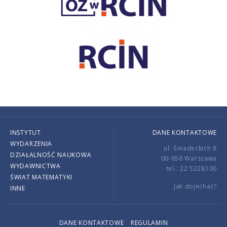
INSTYTUT
DANE KONTAKTOWE
WYDARZENIA
ul. Śniadeckich 8
DZIAŁALNOŚĆ NAUKOWA
00-656 Warszawa
WYDAWNICTWA
tel.: 22 5228100
ŚWIAT MATEMATYKI
Jak dojechać?
INNE
DANE KONTAKTOWE
REGULAMIN