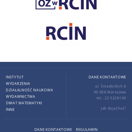
INSTYTUT
DANE KONTAKTOWE
WYDARZENIA
ul. Śniadeckich 8
DZIAŁALNOŚĆ NAUKOWA
00-656 Warszawa
WYDAWNICTWA
tel.: 22 5228100
ŚWIAT MATEMATYKI
Jak dojechać?
INNE
DANE KONTAKTOWE
REGULAMIN