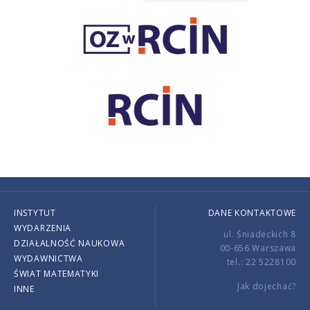
INSTYTUT
DANE KONTAKTOWE
WYDARZENIA
ul. Śniadeckich 8
DZIAŁALNOŚĆ NAUKOWA
00-656 Warszawa
WYDAWNICTWA
tel.: 22 5228100
ŚWIAT MATEMATYKI
Jak dojechać?
INNE