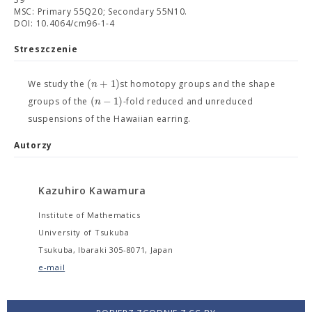
MSC: Primary 55Q20; Secondary 55N10.
DOI: 10.4064/cm96-1-4
Streszczenie
(
+
1
)
n
We study the
st homotopy groups and the shape
(
−
1
)
n
groups of the
-fold reduced and unreduced
suspensions of the Hawaiian earring.
Autorzy
Kazuhiro Kawamura
Institute of Mathematics
University of Tsukuba
Tsukuba, Ibaraki 305-8071, Japan
e-mail