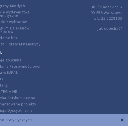
gresy Młodych
ul. Śniadeckich 8
kie wydawnictwa
00-656 Warszawa
ematyczne
tel.: 22 5228100
tki z wykładów
gium Dziekanów i
Jak dojechać?
ektorów
datne linki
tni Polscy Matematycy
E
je gościnne
ałania Prorównościowe
ca w IMPAN
DO
targi
ATEGIA HR
tyka Antykorupcyjna
inansowane projekty
sja Dyscyplinarna
rmator
zno-statystycznych.
szenie opłat