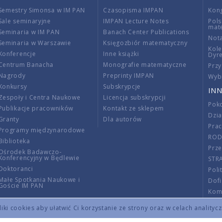
Semestry Simonsa w IM PAN
Czasopisma IMPAN
Kon
Sale seminaryjne
IMPAN Lecture Notes
Pols
mat
Seminaria w IM PAN
Banach Center Publications
Nota
Seminaria w Warszawie
Księgozbiór matematyczny
Kole
Konferencje
Inne książki
Dyr
Centrum Banacha
Monografie matematyczne
Przy
Nagrody
Preprinty IMPAN
Wybi
Konkursy
Subskrypcje
INN
Zespoły i Centra Naukowe
Licencja subskrypcji
Poko
Publikacje pracowników
Kontakt ze sklepem
Dzi
Granty
Dla autorów
Pra
Programy międzynarodowe
RO
Biblioteka
Prze
Ośrodek Badawczo-
Konferencyjny w Będlewie
STR
Doktoranci
Poli
Małe Spotkania Naukowe i
Dof
Goście IM PAN
Komi
Info
ki cookies aby ułatwić Ci korzystanie ze strony oraz w celach analityc
Wno