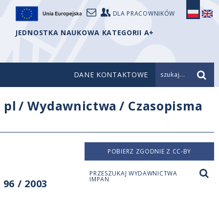
DLA PRACOWNIKÓW
JEDNOSTKA NAUKOWA KATEGORII A+
DANE KONTAKTOWE
szukaj...
/
pl
/
Wydawnictwa
/
Czasopisma
POBIERZ ZGODNIE Z CC-BY
PRZESZUKAJ WYDAWNICTWA
IMPAN
96 / 2003