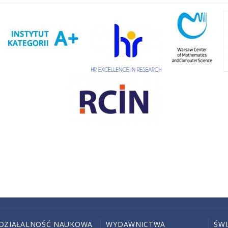
DZIAŁALNOŚĆ NAUKOWA
WYDAWNICTWA
ŚW