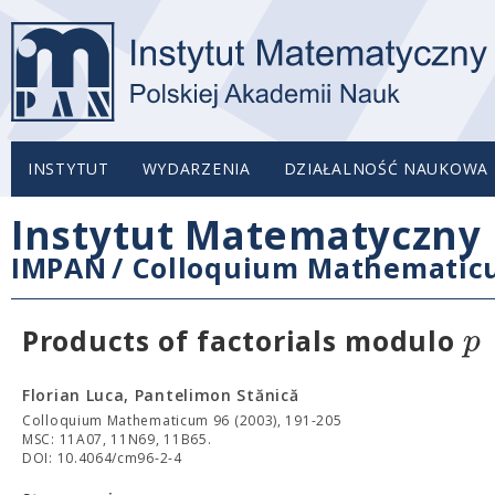
INSTYTUT
WYDARZENIA
DZIAŁALNOŚĆ NAUKOWA
Instytut Matematyczny 
IMPAN
/
Colloquium Mathemati
p
Products of factorials modulo
Florian Luca, Pantelimon Stănică
Colloquium Mathematicum 96 (2003), 191-205
MSC: 11A07, 11N69, 11B65.
DOI: 10.4064/cm96-2-4