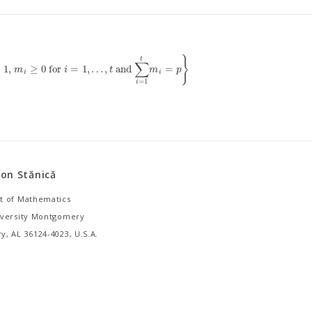
}
t
∑
≥
1
,
≥
0
for
=
1
,
…
,
and
=
m
i
t
m
p
i
i
=
1
i
on Stănică
 of Mathematics
versity Montgomery
, AL 36124-4023, U.S.A.