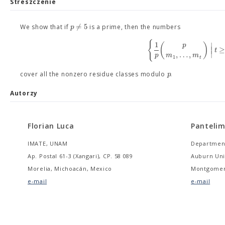
Streszczenie
≠
5
p
We show that if
is a prime, then the numbers
{
1
(
)
p
∣
∣
t
∣
,
…
,
p
m
m
1
t
p
cover all the nonzero residue classes modulo
.
Autorzy
Florian Luca
Pantelim
IMATE, UNAM
Department
Ap. Postal 61-3 (Xangari), CP. 58 089
Auburn Uni
Morelia, Michoacán, Mexico
Montgomery
e-mail
e-mail