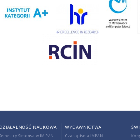
DZIAŁALNOŚĆ NAUKOWA
WYDAWNICTWA
ŚW
Semestry Simonsa w IM PAN
Czasopisma IMPAN
Kon