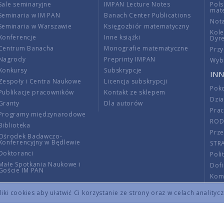
Sale seminaryjne
IMPAN Lecture Notes
Pols
mat
Seminaria w IM PAN
Banach Center Publications
Nota
Seminaria w Warszawie
Księgozbiór matematyczny
Kole
Konferencje
Inne książki
Dyr
Centrum Banacha
Monografie matematyczne
Przy
Nagrody
Preprinty IMPAN
Wybi
Konkursy
Subskrypcje
INN
Zespoły i Centra Naukowe
Licencja subskrypcji
Poko
Publikacje pracowników
Kontakt ze sklepem
Dzi
Granty
Dla autorów
Pra
Programy międzynarodowe
RO
Biblioteka
Prze
Ośrodek Badawczo-
Konferencyjny w Będlewie
STR
Doktoranci
Poli
Małe Spotkania Naukowe i
Dof
Goście IM PAN
Komi
Info
ki cookies aby ułatwić Ci korzystanie ze strony oraz w celach analityc
Wno