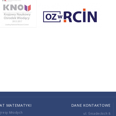
IAT MATEMATYKI
DANE KONTAKTOWE
gresy Młodych
ul. Śniadeckich 8