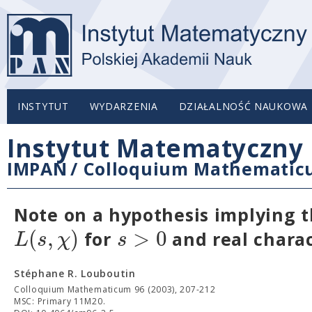
INSTYTUT
WYDARZENIA
DZIAŁALNOŚĆ NAUKOWA
Instytut Matematyczny 
IMPAN
/
Colloquium Mathemati
Note on a hypothesis implying t
(
,
)
>
0
L
s
χ
s
for
and real chara
Stéphane R. Louboutin
Colloquium Mathematicum 96 (2003), 207-212
MSC: Primary 11M20.