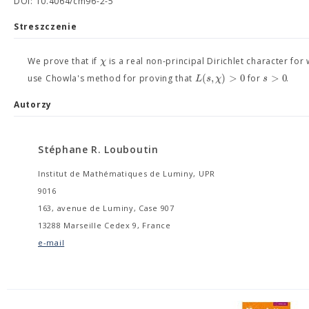
DOI: 10.4064/cm96-2-5
Streszczenie
χ
We prove that if
is a real non-principal Dirichlet character for
(
,
)
>
0
>
0
L
s
χ
s
use Chowla's method for proving that
for
.
Autorzy
Stéphane R. Louboutin
Institut de Mathématiques de Luminy, UPR
9016
163, avenue de Luminy, Case 907
13288 Marseille Cedex 9, France
e-mail