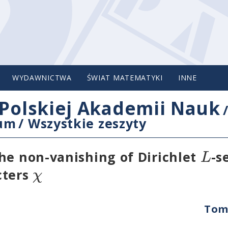
WYDAWNICTWA
ŚWIAT MATEMATYKI
INNE
Polskiej Akademii Nauk
cum
/
Wszystkie zeszyty
L
he non-vanishing of Dirichlet
-s
χ
cters
Tom 