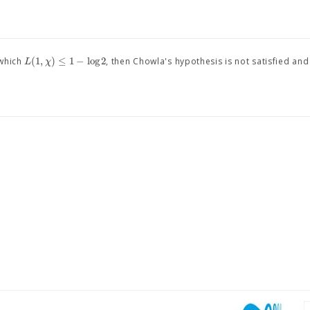
(
1
,
)
≤
1
−
log
2
L
χ
 which
, then Chowla's hypothesis is not satisfied an