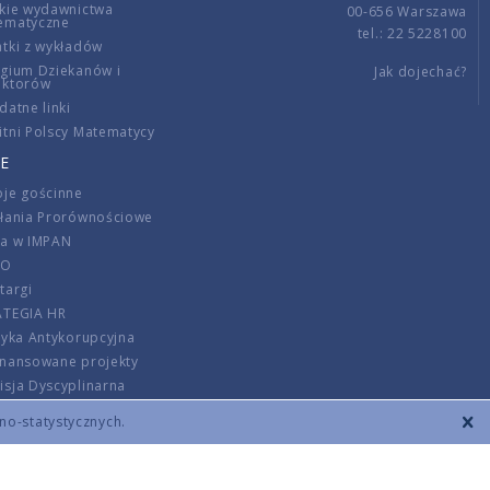
kie wydawnictwa
00-656 Warszawa
ematyczne
tel.: 22 5228100
tki z wykładów
gium Dziekanów i
Jak dojechać?
ektorów
datne linki
tni Polscy Matematycy
E
je gościnne
ałania Prorównościowe
ca w IMPAN
DO
targi
ATEGIA HR
tyka Antykorupcyjna
inansowane projekty
sja Dyscyplinarna
rmator
zno-statystycznych.
szenie opłat