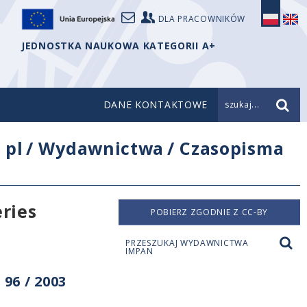
DLA PRACOWNIKÓW
JEDNOSTKA NAUKOWA KATEGORII A+
DANE KONTAKTOWE
szukaj...
/
pl
/
Wydawnictwa
/
Czasopisma
eries
POBIERZ ZGODNIE Z CC-BY
PRZESZUKAJ WYDAWNICTWA
IMPAN
96 / 2003