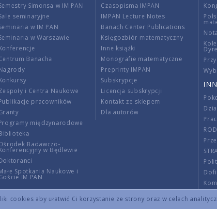
Semestry Simonsa w IM PAN
Czasopisma IMPAN
Kon
Sale seminaryjne
IMPAN Lecture Notes
Pols
mat
Seminaria w IM PAN
Banach Center Publications
Nota
Seminaria w Warszawie
Księgozbiór matematyczny
Kole
Konferencje
Inne książki
Dyr
Centrum Banacha
Monografie matematyczne
Przy
Nagrody
Preprinty IMPAN
Wybi
Konkursy
Subskrypcje
INN
Zespoły i Centra Naukowe
Licencja subskrypcji
Poko
Publikacje pracowników
Kontakt ze sklepem
Dzi
Granty
Dla autorów
Pra
Programy międzynarodowe
RO
Biblioteka
Prze
Ośrodek Badawczo-
Konferencyjny w Będlewie
STR
Doktoranci
Poli
Małe Spotkania Naukowe i
Dof
Goście IM PAN
Komi
Info
ki cookies aby ułatwić Ci korzystanie ze strony oraz w celach analityc
Wno