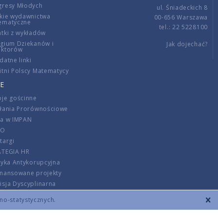
gresy Młodych
ul. Śniadeckich 8
kie wydawnictwa
00-656 Warszawa
ematyczne
tel.: 22 5228100
tki z wykładów
gium Dziekanów i
Jak dojechać?
ektorów
datne linki
tni Polscy Matematycy
E
je gościnne
ałania Prorównościowe
ca w IMPAN
DO
targi
ATEGIA HR
tyka Antykorupcyjna
inansowane projekty
sja Dyscyplinarna
rmator
zno-statystycznych.
szenie opłat