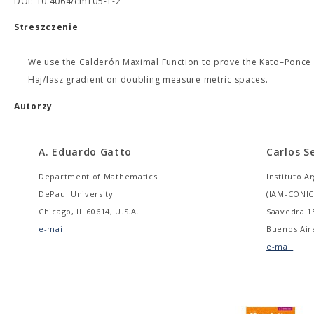
DOI: 10.4064/cm105-1-2
Streszczenie
We use the Calderón Maximal Function to prove the Kato–Ponce P
Haj/lasz gradient on doubling measure metric spaces.
Autorzy
A. Eduardo Gatto
Carlos S
Department of Mathematics
Instituto 
DePaul University
(IAM-CONIC
Chicago, IL 60614, U.S.A.
Saavedra 1
e-mail
Buenos Air
e-mail