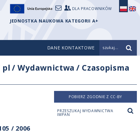
DLA PRACOWNIKÓW
JEDNOSTKA NAUKOWA KATEGORII A+
DANE KONTAKTOWE
szukaj...
/
pl
/
Wydawnictwa
/
Czasopisma
n
POBIERZ ZGODNIE Z CC-BY
PRZESZUKAJ WYDAWNICTWA
IMPAN
05 / 2006