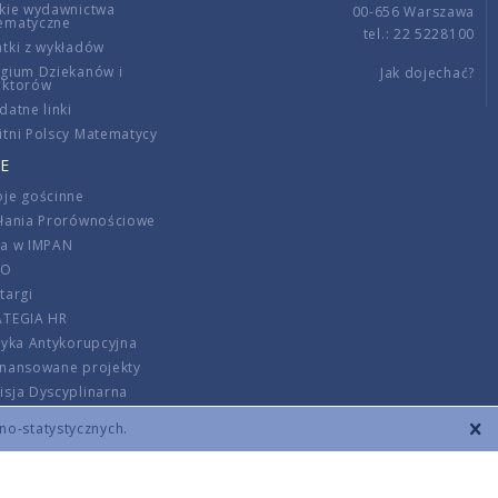
kie wydawnictwa
00-656 Warszawa
ematyczne
tel.: 22 5228100
tki z wykładów
gium Dziekanów i
Jak dojechać?
ektorów
datne linki
tni Polscy Matematycy
E
je gościnne
ałania Prorównościowe
ca w IMPAN
DO
targi
ATEGIA HR
tyka Antykorupcyjna
inansowane projekty
sja Dyscyplinarna
rmator
zno-statystycznych.
szenie opłat