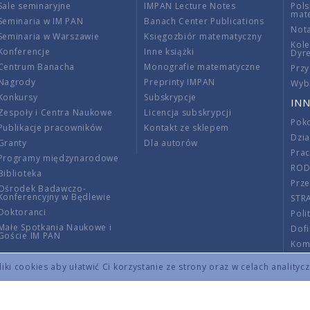
Sale seminaryjne
IMPAN Lecture Notes
Pols
mat
Seminaria w IM PAN
Banach Center Publications
Nota
Seminaria w Warszawie
Księgozbiór matematyczny
Kole
Konferencje
Inne książki
Dyr
Centrum Banacha
Monografie matematyczne
Przy
Nagrody
Preprinty IMPAN
Wybi
Konkursy
Subskrypcje
INN
Zespoły i Centra Naukowe
Licencja subskrypcji
Poko
Publikacje pracowników
Kontakt ze sklepem
Dzi
Granty
Dla autorów
Pra
Programy międzynarodowe
RO
Biblioteka
Prze
Ośrodek Badawczo-
Konferencyjny w Będlewie
STR
Doktoranci
Poli
Małe Spotkania Naukowe i
Dof
Goście IM PAN
Komi
Info
ki cookies aby ułatwić Ci korzystanie ze strony oraz w celach analityc
Wno