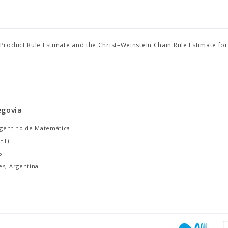
roduct Rule Estimate and the Christ–Weinstein Chain Rule Estimate for
egovia
Argentino de Matemática
ET)
5
es, Argentina