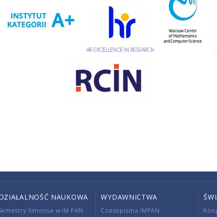
DZIAŁALNOŚĆ NAUKOWA
WYDAWNICTWA
ŚW
Semestry Simonsa w IM PAN
Czasopisma IMPAN
Kon