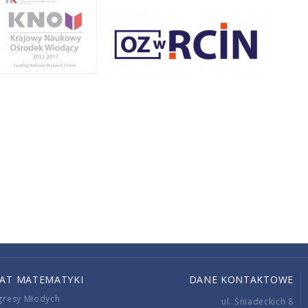
IAT MATEMATYKI
DANE KONTAKTOWE
gresy Młodych
ul. Śniadeckich 8