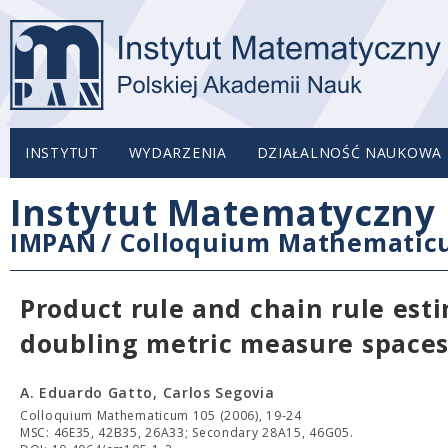
INSTYTUT
WYDARZENIA
DZIAŁALNOŚĆ NAUKOWA
Instytut Matematyczny 
IMPAN
/
Colloquium Mathemati
Product rule and chain rule esti
doubling metric measure space
A. Eduardo Gatto, Carlos Segovia
Colloquium Mathematicum 105 (2006), 19-24
MSC: 46E35, 42B35, 26A33; Secondary 28A15, 46G05.