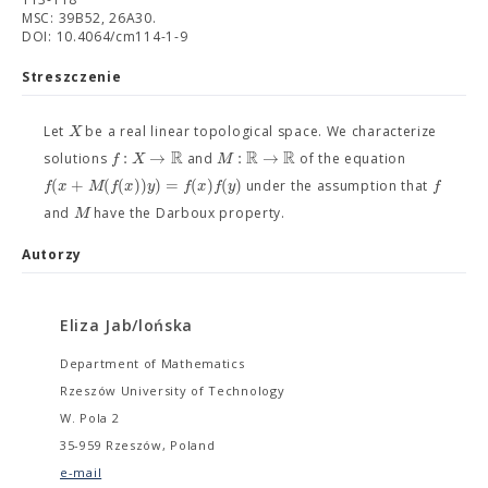
MSC: 39B52, 26A30.
DOI: 10.4064/cm114-1-9
Streszczenie
X
Let
be a real linear topological space. We characterize
R
R
R
:
→
:
→
f
X
M
solutions
and
of the equation
(
+
(
(
)
)
)
=
(
)
(
)
f
x
M
f
x
y
f
x
f
y
f
under the assumption that
M
and
have the Darboux property.
Autorzy
Eliza Jab/lońska
Department of Mathematics
Rzeszów University of Technology
W. Pola 2
35-959 Rzeszów, Poland
e-mail