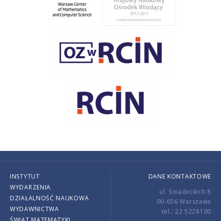
INSTYTUT
DANE KONTAKTOWE
WYDARZENIA
ul. Śniadeckich 8
DZIAŁALNOŚĆ NAUKOWA
00-656 Warszawa
WYDAWNICTWA
tel.: 22 5228100
ŚWIAT MATEMATYKI