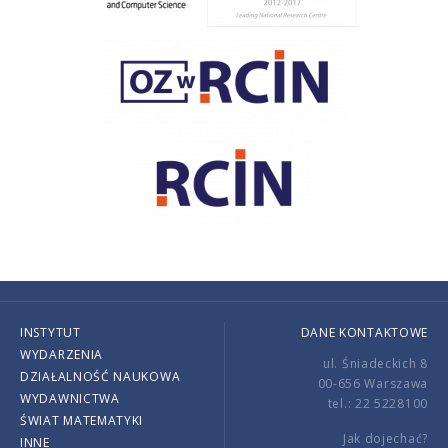
INSTYTUT
DANE KONTAKTOWE
WYDARZENIA
ul. Śniadeckich 8
DZIAŁALNOŚĆ NAUKOWA
00-656 Warszawa
WYDAWNICTWA
tel.: 22 5228100
ŚWIAT MATEMATYKI
Jak dojechać?
INNE