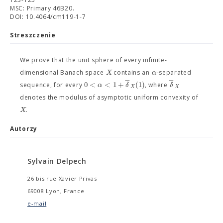
MSC: Primary 46B20.
DOI: 10.4064/cm119-1-7
Streszczenie
We prove that the unit sphere of every infinite-
X
α
dimensional Banach space
contains an
-separated
−
−
0
<
<
1
+
(
1
)
α
δ
δ
sequence, for every
, where
X
X
denotes the modulus of asymptotic uniform convexity of
X
.
Autorzy
Sylvain Delpech
26 bis rue Xavier Privas
69008 Lyon, France
e-mail