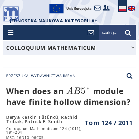
JEDNOSTKA NAUKOWA KATEGORII A+
szukaj...
COLLOQUIUM MATHEMATICUM
PRZESZUKAJ WYDAWNICTWA IMPAN
∗
5
A
B
When does an
module
have finite hollow dimension?
Derya Keskin Tütüncü, Rachid
Tribak, Patrick F. Smith
Tom 124 / 2011
Colloquium Mathematicum 124 (2011),
191-204
MSC: 16D10, 06C05.