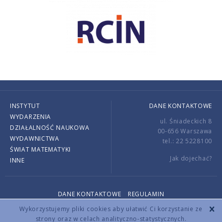
INSTYTUT
DANE KONTAKTOWE
WYDARZENIA
ul. Śniadeckich 8
DZIAŁALNOŚĆ NAUKOWA
00-656 Warszawa
WYDAWNICTWA
tel.: 22 5228100
ŚWIAT MATEMATYKI
Jak dojechać?
INNE
DANE KONTAKTOWE
REGULAMIN
Copyright © 2026 by IMPAN. All rights reserved.
Wykorzystujemy pliki cookies aby ułatwić Ci korzystanie ze
strony oraz w celach analityczno-statystycznych.