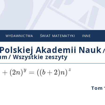
WYDAWNICTWA
ŚWIAT MATEMATYKI
INNE
Polskiej Akademii Nauk
cum
/
Wszystkie zeszyty
y
z
+
(
2
)
=
(
(
+
2
)
)
n
b
n
Tom 1