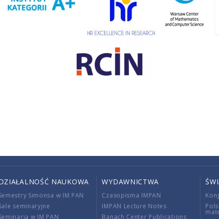
DZIAŁALNOŚĆ NAUKOWA
WYDAWNICTWA
ŚW
Semestry Simonsa w IM PAN
Czasopisma IMPAN
Kon
Sale seminaryjne
IMPAN Lecture Notes
Pols
mat
Seminaria w IM PAN
Banach Center Publications