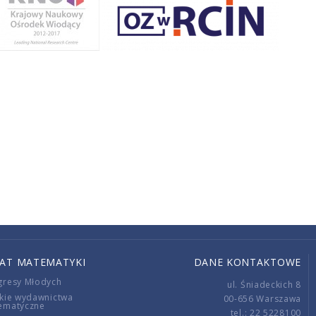
IAT MATEMATYKI
DANE KONTAKTOWE
gresy Młodych
ul. Śniadeckich 8
kie wydawnictwa
00-656 Warszawa
ematyczne
tel.: 22 5228100