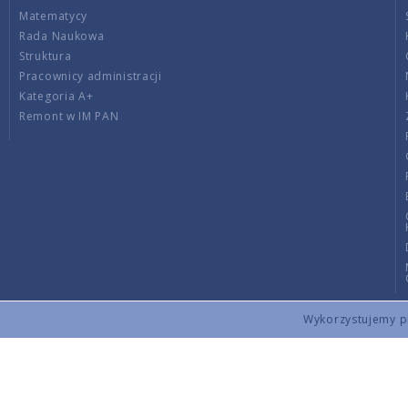
Matematycy
Rada Naukowa
Struktura
Pracownicy administracji
Kategoria A+
Remont w IM PAN
Wykorzystujemy pli
Copyright © 2026 by IMPAN. All rights reserved.