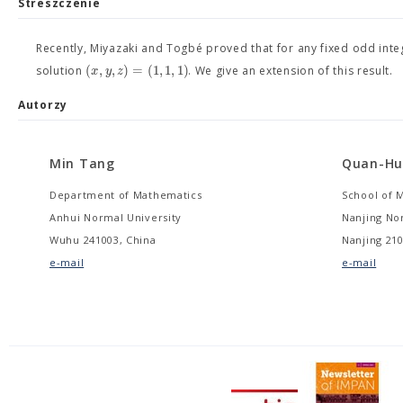
Streszczenie
Recently, Miyazaki and Togbé proved that for any fixed odd int
(
,
,
)
=
(
1
,
1
,
1
)
x
y
z
solution
. We give an extension of this result.
Autorzy
Min Tang
Quan-Hu
Department of Mathematics
School of 
Anhui Normal University
Nanjing No
Wuhu 241003, China
Nanjing 210
e-mail
e-mail