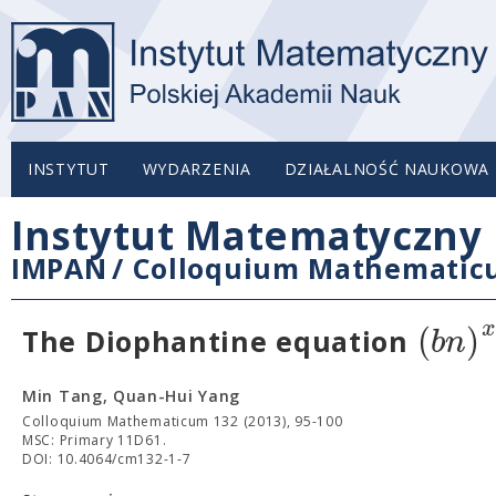
INSTYTUT
WYDARZENIA
DZIAŁALNOŚĆ NAUKOWA
Instytut Matematyczny 
IMPAN
/
Colloquium Mathemati
x
(
)
b
n
The Diophantine equation
Min Tang, Quan-Hui Yang
Colloquium Mathematicum 132 (2013), 95-100
MSC: Primary 11D61.
DOI: 10.4064/cm132-1-7