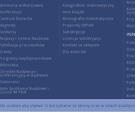
Nota
Seminaria w Warszawie
Księgozbiór matematyczny
Kole
Konferencje
Inne książki
Dyr
Centrum Banacha
Monografie matematyczne
Przy
Nagrody
Preprinty IMPAN
Wybi
Konkursy
Subskrypcje
INN
Zespoły i Centra Naukowe
Licencja subskrypcji
Poko
Publikacje pracowników
Kontakt ze sklepem
Dzi
Granty
Dla autorów
Pra
Programy międzynarodowe
RO
Biblioteka
Prze
Ośrodek Badawczo-
Konferencyjny w Będlewie
STR
Doktoranci
Poli
Małe Spotkania Naukowe i
Dof
Goście IM PAN
Komi
Info
ki cookies aby ułatwić Ci korzystanie ze strony oraz w celach analityc
Wno