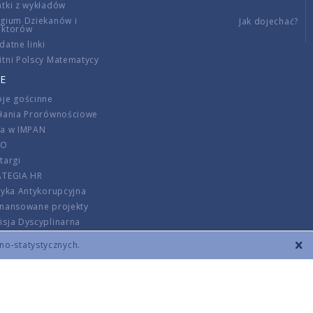
tki z wykładów
gium Dziekanów i
Jak dojechać?
ektorów
datne linki
tni Polscy Matematycy
E
je gościnne
ałania Prorównościowe
ca w IMPAN
DO
targi
ATEGIA HR
tyka Antykorupcyjna
inansowane projekty
sja Dyscyplinarna
rmator
zno-statystycznych.
szenie opłat
DANE KONTAKTOWE
REGULAMIN