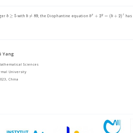
z
≥
5
=
89
+
2
=
(
+
2
)
x
y
b
b
/
b
b
eger
with
, the Diophantine equation
has 
i Yang
Mathematical Sciences
rmal University
023, China