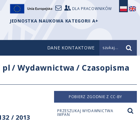
DLA PRACOWNIKÓW
JEDNOSTKA NAUKOWA KATEGORII A+
DANE KONTAKTOWE
szukaj...
/
pl
/
Wydawnictwa
/
Czasopisma
POBIERZ ZGODNIE Z CC-BY
PRZESZUKAJ WYDAWNICTWA
IMPAN
32 / 2013