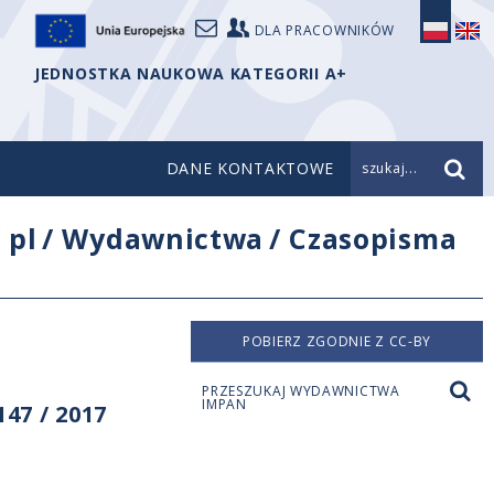
DLA PRACOWNIKÓW
JEDNOSTKA NAUKOWA KATEGORII A+
DANE KONTAKTOWE
szukaj...
/
pl
/
Wydawnictwa
/
Czasopisma
POBIERZ ZGODNIE Z CC-BY
PRZESZUKAJ WYDAWNICTWA
IMPAN
47 / 2017