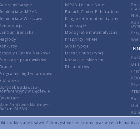
Sale seminaryjne
IMPAN Lecture Notes
Pols
mat
Seminaria w IM PAN
Banach Center Publications
Nota
Seminaria w Warszawie
Księgozbiór matematyczny
Kole
Konferencje
Inne książki
Dyr
Centrum Banacha
Monografie matematyczne
Przy
Nagrody
Preprinty IMPAN
Wybi
Konkursy
Subskrypcje
INN
Zespoły i Centra Naukowe
Licencja subskrypcji
Poko
Publikacje pracowników
Kontakt ze sklepem
Dzi
Granty
Dla autorów
Pra
Programy międzynarodowe
RO
Biblioteka
Prze
Ośrodek Badawczo-
Konferencyjny w Będlewie
STR
Doktoranci
Poli
Małe Spotkania Naukowe i
Dof
Goście IM PAN
Komi
Info
ki cookies aby ułatwić Ci korzystanie ze strony oraz w celach analityc
Wno