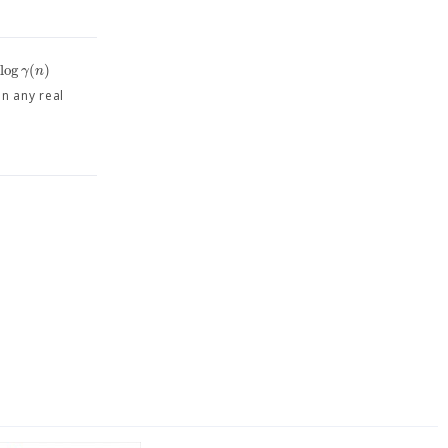
log
(
)
γ
n
en any real