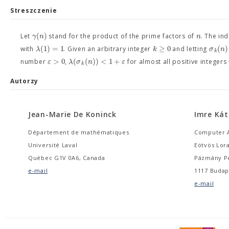
Streszczenie
(
)
γ
n
n
Let
stand for the product of the prime factors of
. The in
(
1
)
=
1
≥
0
(
)
λ
k
σ
n
with
. Given an arbitrary integer
and letting
k
>
0
(
(
)
)
<
1
+
ε
λ
σ
n
ε
number
,
for almost all positive integers
k
Autorzy
Jean-Marie De Koninck
Imre Kát
Département de mathématiques
Computer 
Université Laval
Eötvös Lor
Québec G1V 0A6, Canada
Pázmány Pé
e-mail
1117 Budap
e-mail