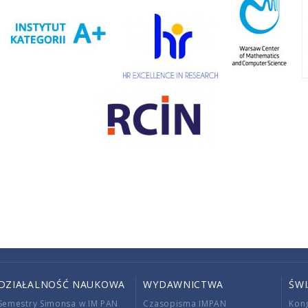
DZIAŁALNOŚĆ NAUKOWA
WYDAWNICTWA
ŚW
Semestry Simonsa w IM PAN
Czasopisma IMPAN
Kon