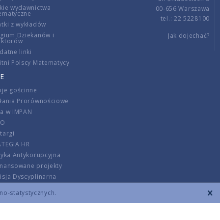
kie wydawnictwa
00-656 Warszawa
ematyczne
tel.: 22 5228100
tki z wykładów
gium Dziekanów i
Jak dojechać?
ektorów
datne linki
tni Polscy Matematycy
E
je gościnne
ałania Prorównościowe
ca w IMPAN
DO
targi
ATEGIA HR
tyka Antykorupcyjna
inansowane projekty
sja Dyscyplinarna
rmator
zno-statystycznych.
szenie opłat