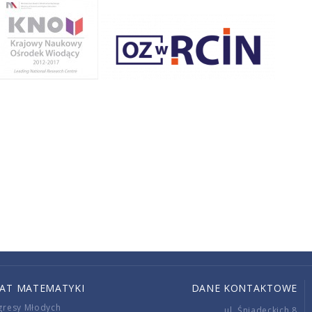
IAT MATEMATYKI
DANE KONTAKTOWE
gresy Młodych
ul. Śniadeckich 8