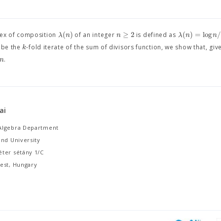
(
)
≥
2
(
)
=
log
/
λ
n
n
λ
n
n
dex of composition
of an integer
is defined as
k
be the
-fold iterate of the sum of divisors function, we show that, giv
n
.
ai
Algebra Department
and University
ter sétány 1/C
est, Hungary